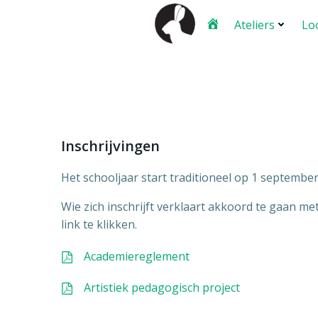
Ga
Ateliers
Lo
naar
de
inhoud
Inschrijvingen
Het schooljaar start traditioneel op 1 september 
Wie zich inschrijft verklaart akkoord te gaan m
link te klikken.
Academiereglement
Artistiek pedagogisch project