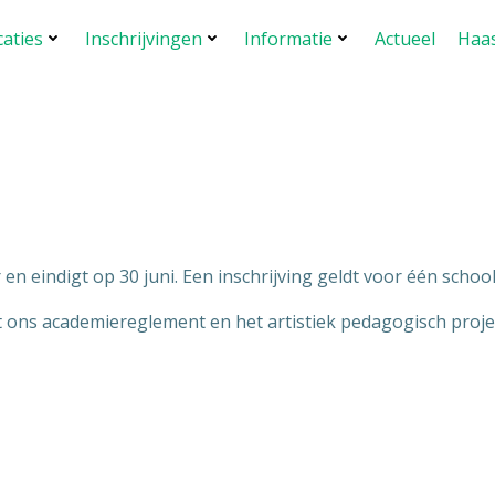
caties
Inschrijvingen
Informatie
Actueel
Haas
en eindigt op 30 juni. Een inschrijving geldt voor één school
et ons academiereglement en het artistiek pedagogisch proj