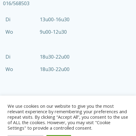
016/568503
Di
13u00-16u30
Wo
9u00-12u30
Di
18u30-22u00
Wo
18u30-22u00
We use cookies on our website to give you the most
relevant experience by remembering your preferences and
© 2026 HABK. Gemaakt in WordPress.
Privacybeleid
repeat visits. By clicking “Accept All”, you consent to the use
KBO-nummer (Ondernemingsnummer):
of ALL the cookies. However, you may visit "Cookie
Settings" to provide a controlled consent.
BE0207.515.464